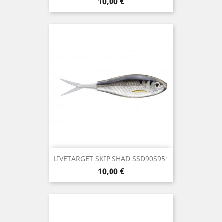
Precio
10,00 €
LIVETARGET SKIP SHAD SSD90S951
Precio
10,00 €