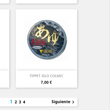
Vista rápida

TIPPET XILO COLMIC
Precio
7,00 €
1
Siguiente
2
3
4
