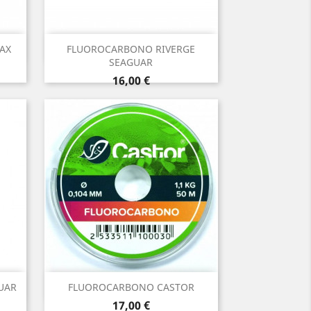
Vista rápida

AX
FLUOROCARBONO RIVERGE
SEAGUAR
Precio
16,00 €
Vista rápida

UAR
FLUOROCARBONO CASTOR
Precio
17,00 €