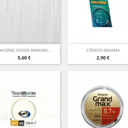
Vista rápida
Vista rápida


ACKING VISION BAKKARI...
CÓNICO MAXIMA
Precio
Precio
5,60 €
2,90 €