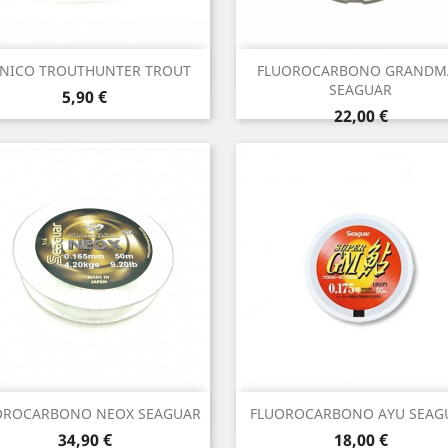
Vista rápida
Vista rápida


NICO TROUTHUNTER TROUT
FLUOROCARBONO GRANDM
SEAGUAR
Precio
5,90 €
Precio
22,00 €
Vista rápida
Vista rápida


OROCARBONO NEOX SEAGUAR
FLUOROCARBONO AYU SEAG
Precio
Precio
34,90 €
18,00 €