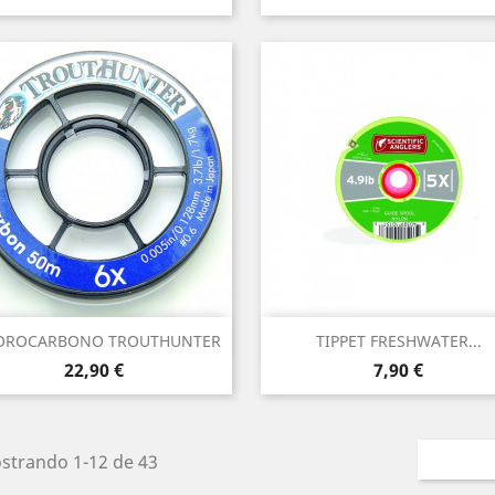
Vista rápida
Vista rápida


OROCARBONO TROUTHUNTER
TIPPET FRESHWATER...
Precio
Precio
22,90 €
7,90 €
strando 1-12 de 43