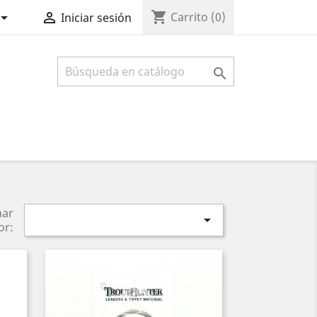
shopping_cart


Carrito
(0)
Iniciar sesión

nar

or: