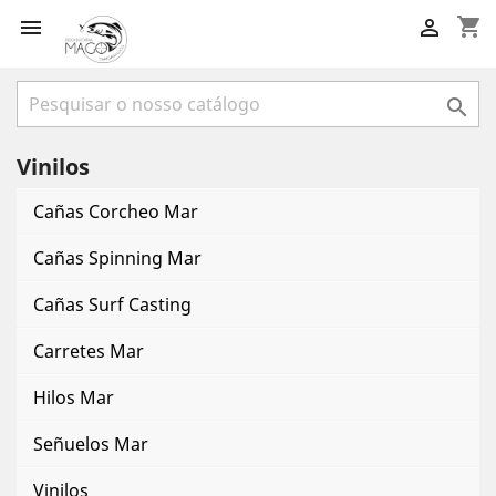
shopping_cart



Vinilos
Cañas Corcheo Mar
Cañas Spinning Mar
Cañas Surf Casting
Carretes Mar
Hilos Mar
Señuelos Mar
Vinilos