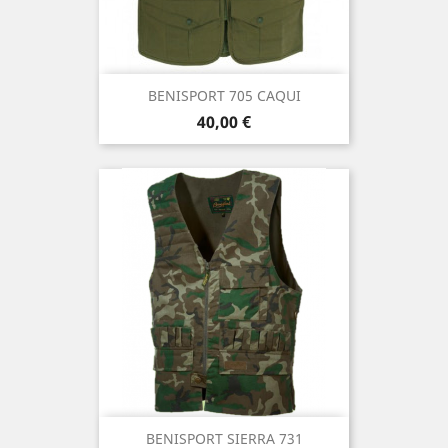
BENISPORT 705 CAQUI
Precio
40,00 €
BENISPORT SIERRA 731