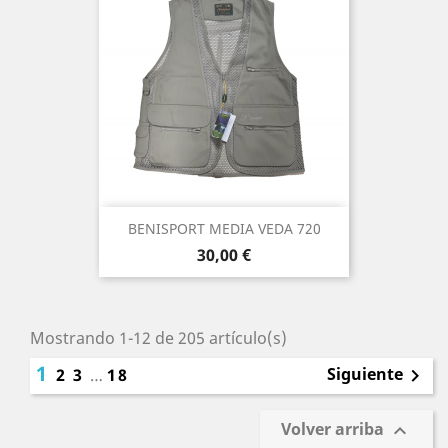
BENISPORT MEDIA VEDA 720
Precio
30,00 €
Mostrando 1-12 de 205 artículo(s)
1
Siguiente
2
3
…
18

Volver arriba
