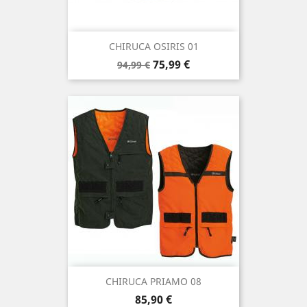
CHIRUCA OSIRIS 01
Precio
Precio
75,99 €
94,99 €
base
CHIRUCA PRIAMO 08
Precio
85,90 €