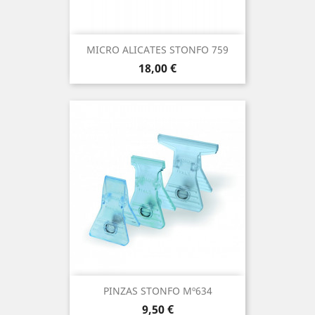
MICRO ALICATES STONFO 759
Precio
18,00 €
PINZAS STONFO Mº634
Precio
9,50 €