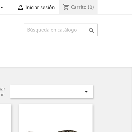
shopping_cart


Carrito
(0)
Iniciar sesión

nar

or: