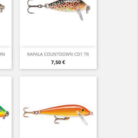
Vista rápida

MN
RAPALA COUNTDOWN CD1 TR
Precio
7,50 €