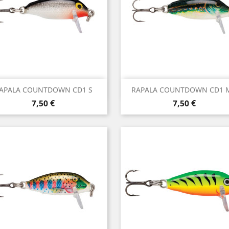
Vista rápida
Vista rápida


APALA COUNTDOWN CD1 S
RAPALA COUNTDOWN CD1 
Precio
Precio
7,50 €
7,50 €