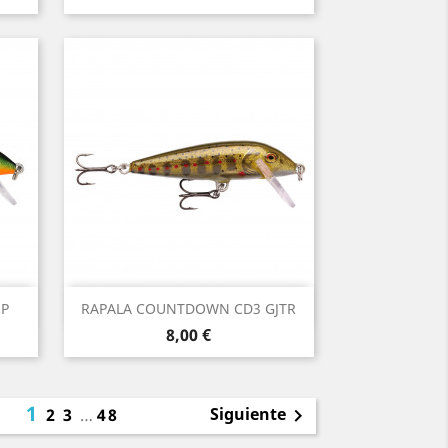
Vista rápida

P
RAPALA COUNTDOWN CD3 GJTR
Precio
8,00 €
1
Siguiente
2
3
…
48
