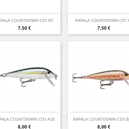
Vista rápida
Vista rápida


APALA COUNTDOWN CD1 RT
RAPALA COUNTDOWN CD1 
Precio
Precio
7,50 €
7,50 €
Vista rápida
Vista rápida


PALA COUNTDOWN CD3 ALB
RAPALA COUNTDOWN CD3 B
Precio
Precio
8,00 €
8,00 €