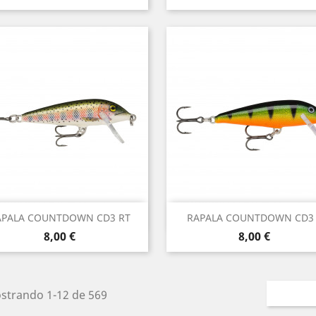
Vista rápida
Vista rápida


APALA COUNTDOWN CD3 RT
RAPALA COUNTDOWN CD3 
Precio
Precio
8,00 €
8,00 €
strando 1-12 de 569