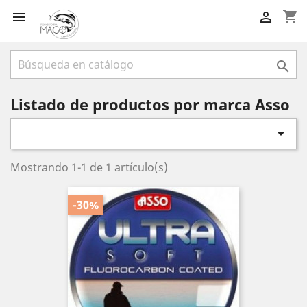
shopping_cart



Listado de productos por marca Asso

Mostrando 1-1 de 1 artículo(s)
-30%