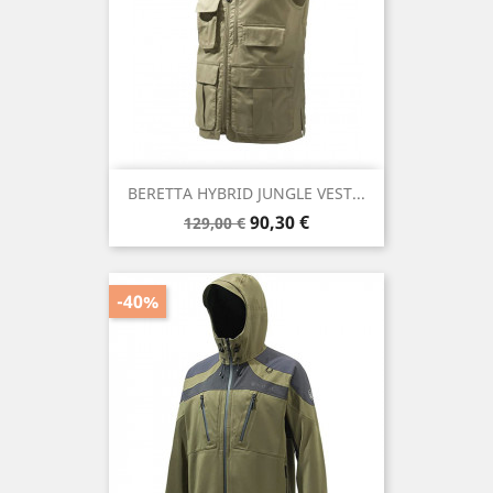
BERETTA HYBRID JUNGLE VEST...
Precio
Precio
90,30 €
129,00 €
base
-40%