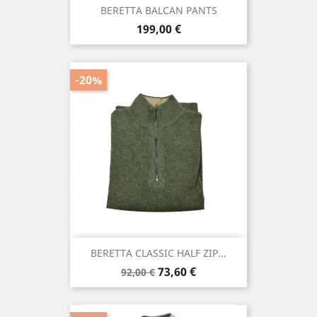
BERETTA BALCAN PANTS
Precio
199,00 €
-20%
BERETTA CLASSIC HALF ZIP...
Precio
Precio
73,60 €
92,00 €
base