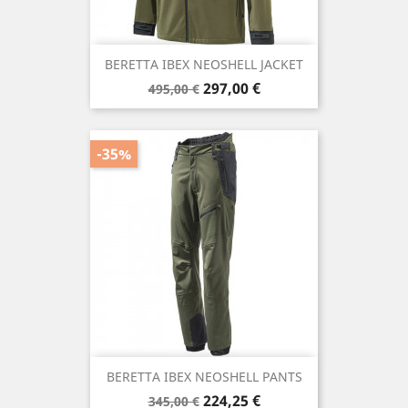
BERETTA IBEX NEOSHELL JACKET
Precio
Precio
297,00 €
495,00 €
base
-35%
BERETTA IBEX NEOSHELL PANTS
Precio
Precio
224,25 €
345,00 €