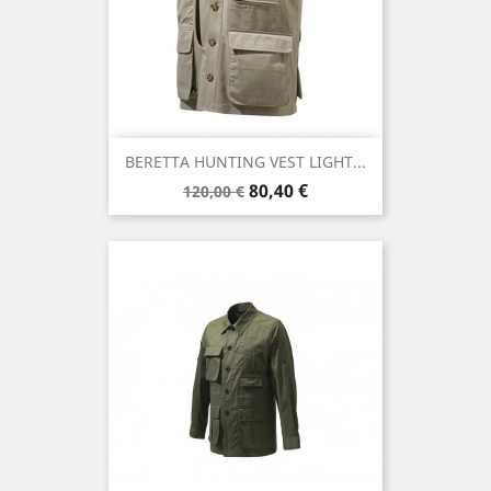
BERETTA HUNTING VEST LIGHT...
Precio
Precio
80,40 €
120,00 €
base