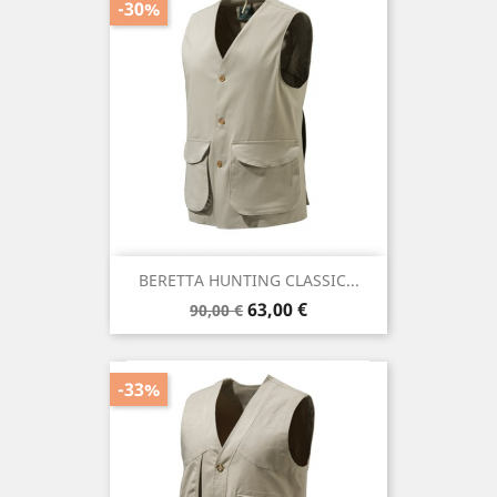
-30%
BERETTA HUNTING CLASSIC...
Precio
Precio
63,00 €
90,00 €
base
-33%