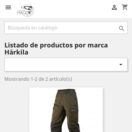
shopping_cart



Listado de productos por marca
Härkila

Mostrando 1-2 de 2 artículo(s)