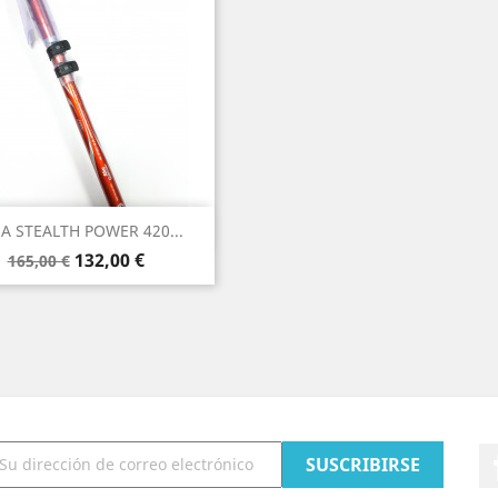
Vista rápida

A STEALTH POWER 420...
Precio
Precio
132,00 €
165,00 €
base