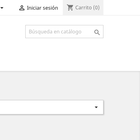
shopping_cart


Carrito
(0)
Iniciar sesión

