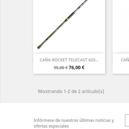
Vista rápida

CAÑA ROCKET TELECAST 420...
CAÑ
Precio
Precio
76,00 €
95,00 €
base
Mostrando 1-2 de 2 artículo(s)
Infórmese de nuestras últimas noticias y
ofertas especiales