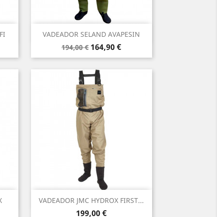
Vista rápida

FI
VADEADOR SELAND AVAPESIN
Precio
Precio
164,90 €
194,00 €
base
Vista rápida

X
VADEADOR JMC HYDROX FIRST...
Precio
199,00 €