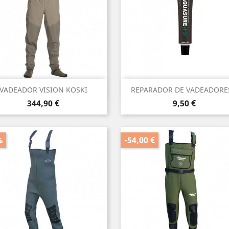
Vista rápida
Vista rápida


VADEADOR VISION KOSKI
REPARADOR DE VADEADORES
Precio
Precio
344,90 €
9,50 €
%
-54,00 €