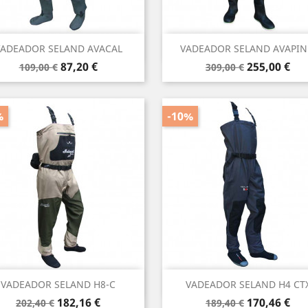
Vista rápida
Vista rápida


ADEADOR SELAND AVACAL
VADEADOR SELAND AVAPIN
Precio
Precio
Precio
Precio
87,20 €
255,00 €
109,00 €
309,00 €
base
base
%
-10%
Vista rápida
Vista rápida


VADEADOR SELAND H8-C
VADEADOR SELAND H4 CT
Precio
Precio
Precio
Precio
182,16 €
170,46 €
202,40 €
189,40 €