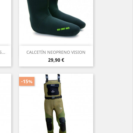
Vista rápida

...
CALCETÍN NEOPRENO VISION
Precio
29,90 €
-15%