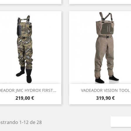
base
base
Vista rápida
Vista rápida


EADOR JMC HYDROX FIRST...
VADEADOR VISION TOOL
Precio
Precio
219,00 €
319,90 €
strando 1-12 de 28