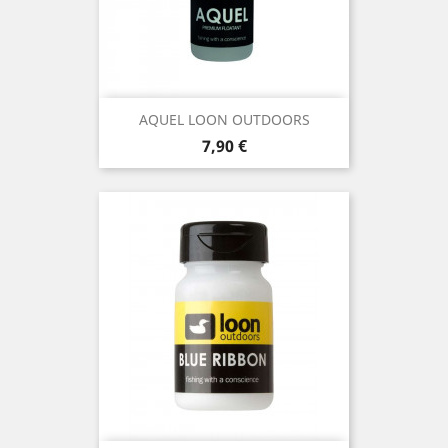
AQUEL LOON OUTDOORS
Precio
7,90 €