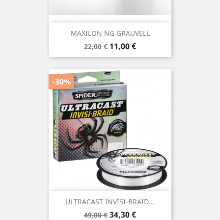
MAXILON NG GRAUVELL
Precio
Precio
11,00 €
22,00 €
base
-30%
ULTRACAST INVISI-BRAID...
Precio
Precio
34,30 €
49,00 €