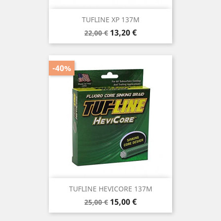
TUFLINE XP 137M
Precio
Precio
13,20 €
22,00 €
base
-40%
TUFLINE HEVICORE 137M
Precio
Precio
15,00 €
25,00 €
base