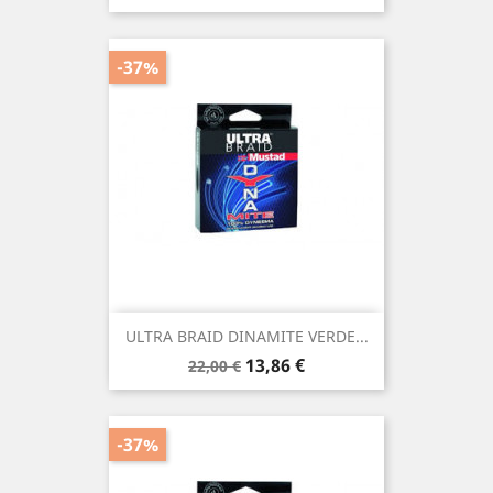
base
-37%
ULTRA BRAID DINAMITE VERDE...
Precio
Precio
13,86 €
22,00 €
base
-37%