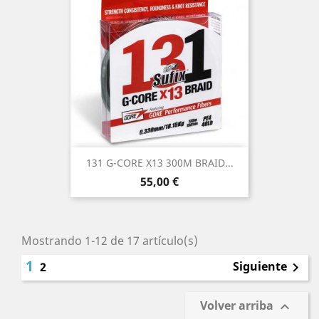
131 G-CORE X13 300M BRAID...
Precio
55,00 €
Mostrando 1-12 de 17 artículo(s)
1
Siguiente
2

Volver arriba
