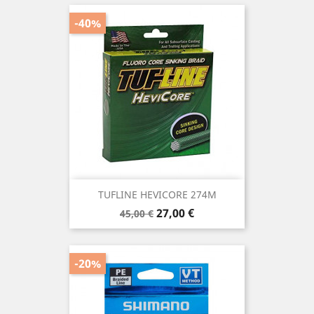
-40%
TUFLINE HEVICORE 274M
Precio
Precio
27,00 €
45,00 €
base
-20%