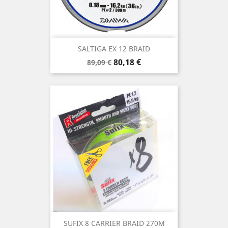
SALTIGA EX 12 BRAID
Precio
Precio
80,18 €
89,09 €
base
SUFIX 8 CARRIER BRAID 270M