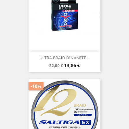
ULTRA BRAID DINAMITE...
Precio
Precio
13,86 €
22,00 €
base
-10%