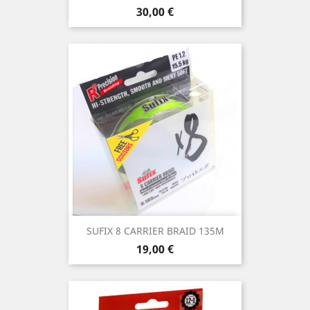
Precio
30,00 €
SUFIX 8 CARRIER BRAID 135M
Precio
19,00 €