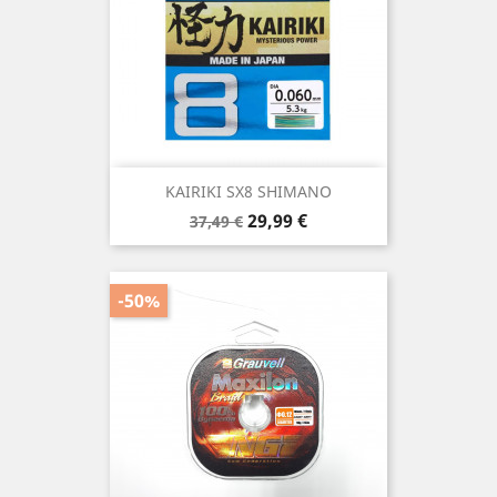
KAIRIKI SX8 SHIMANO
Precio
Precio
29,99 €
37,49 €
base
-50%