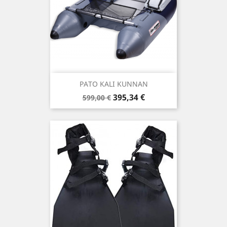
PATO KALI KUNNAN
Precio
Precio
395,34 €
599,00 €
base