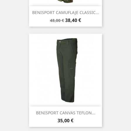
BENISPORT CAMUFLAJE CLASSIC...
Precio
Precio
38,40 €
48,00 €
base
BENISPORT CANVAS TEFLON...
Precio
35,00 €