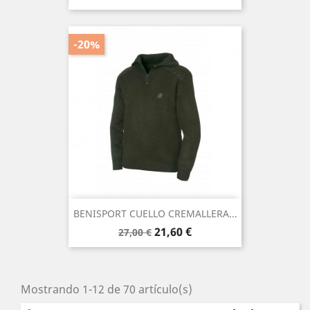
-20%
BENISPORT CUELLO CREMALLERA...
Precio
Precio
21,60 €
27,00 €
base
Mostrando 1-12 de 70 artículo(s)