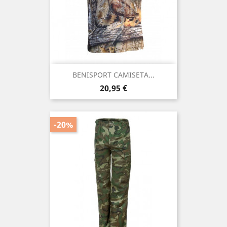
BENISPORT CAMISETA...
Precio
20,95 €
-20%