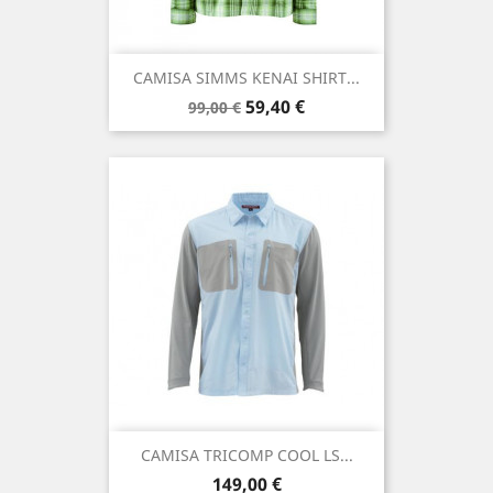
CAMISA SIMMS KENAI SHIRT...
Precio
Precio
59,40 €
99,00 €
base
CAMISA TRICOMP COOL LS...
Precio
149,00 €