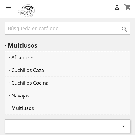
shopping_cart



· Multiusos
· Afiladores
· Cuchillos Caza
· Cuchillos Cocina
· Navajas
· Multiusos
