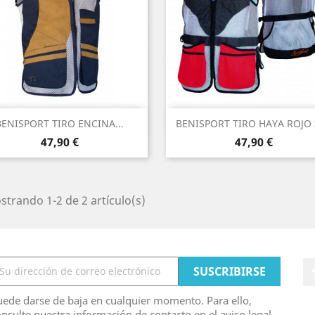
Vista rápida
Vista rápida


BENISPORT TIRO ENCINA...
BENISPORT TIRO HAYA ROJO 
Precio
Precio
47,90 €
47,90 €
trando 1-2 de 2 artículo(s)
ede darse de baja en cualquier momento. Para ello,
nsulte nuestra información de contacto en el aviso legal.