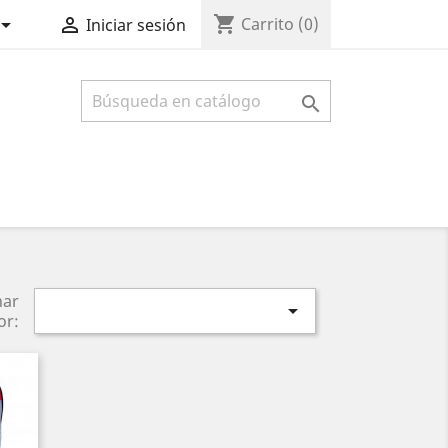
shopping_cart


Carrito
(0)
Iniciar sesión

nar

or: