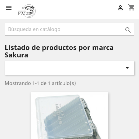
shopping_cart



Listado de productos por marca
Sakura

Mostrando 1-1 de 1 artículo(s)