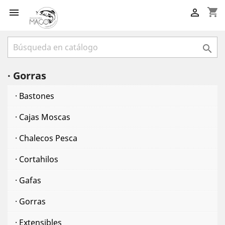
shopping_cart



· Gorras
· Bastones
· Cajas Moscas
· Chalecos Pesca
· Cortahilos
· Gafas
· Gorras
· Extensibles