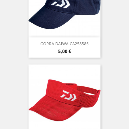
GORRA DAIWA CA258586
Precio
5,00 €