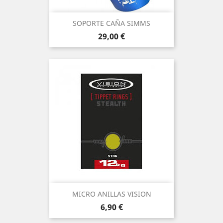
SOPORTE CAÑA SIMMS
Precio
29,00 €
MICRO ANILLAS VISION
Precio
6,90 €