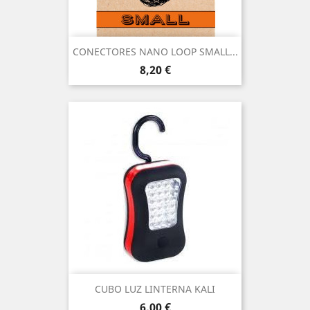
CONECTORES NANO LOOP SMALL...
Precio
8,20 €
CUBO LUZ LINTERNA KALI
Precio
6,00 €