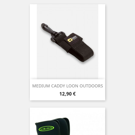
MEDIUM CADDY LOON OUTDOORS
Precio
12,90 €