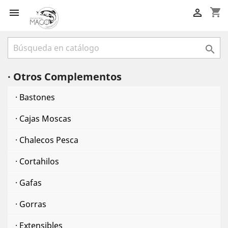
shopping_cart



· Otros Complementos
· Bastones
· Cajas Moscas
· Chalecos Pesca
· Cortahilos
· Gafas
· Gorras
· Extensibles