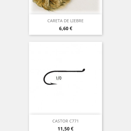
CARETA DE LIEBRE
Precio
6,60 €
CASTOR C771
Precio
11,50 €