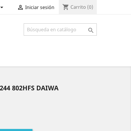
shopping_cart


Carrito
(0)
Iniciar sesión

 244 802HFS DAIWA