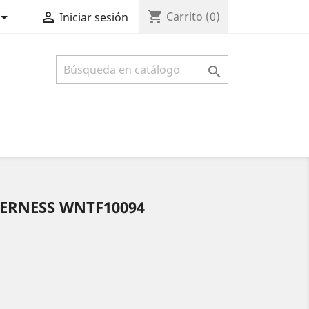
shopping_cart


Carrito
(0)
Iniciar sesión

ERNESS WNTF10094