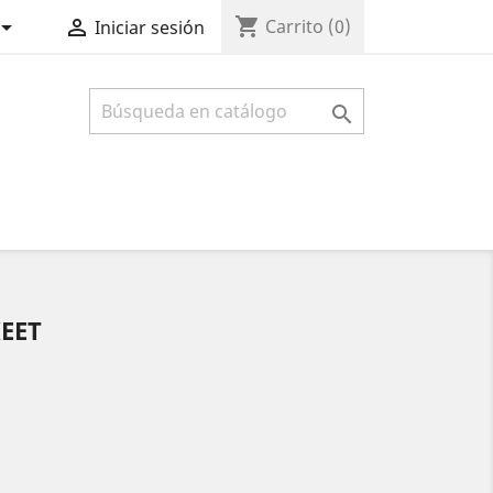
shopping_cart


Carrito
(0)
Iniciar sesión

EET