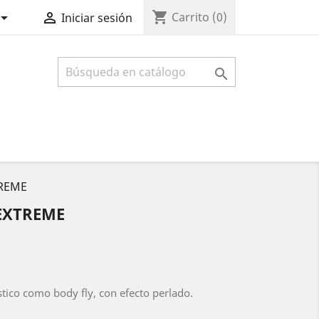
shopping_cart


Carrito
(0)
Iniciar sesión

TREME
EXTREME
tico como body fly, con efecto perlado.