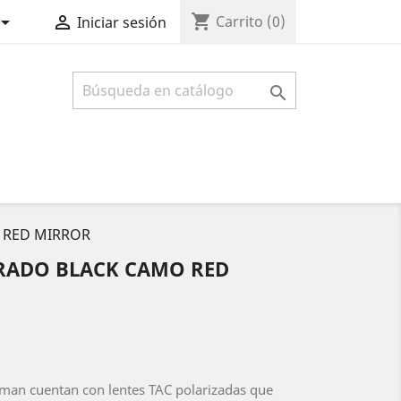
shopping_cart


Carrito
(0)
Iniciar sesión

 RED MIRROR
RADO BLACK CAMO RED
sman cuentan con lentes TAC polarizadas que