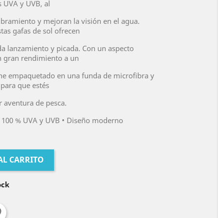
s UVA y UVB, al
ramiento y mejoran la visión en el agua.
tas gafas de sol ofrecen
ada lanzamiento y picada. Con un aspecto
n gran rendimiento a un
ene empaquetado en una funda de microfibra y
 para que estés
r aventura de pesca.
tro 100 % UVA y UVB • Diseño moderno
AL CARRITO
ock