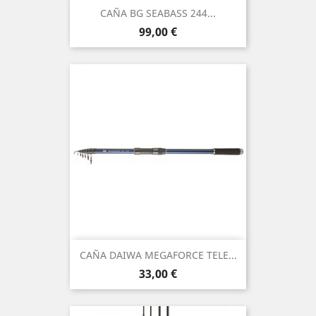
CAÑA BG SEABASS 244...
Preço
99,00 €
CAÑA DAIWA MEGAFORCE TELE...
Preço
33,00 €