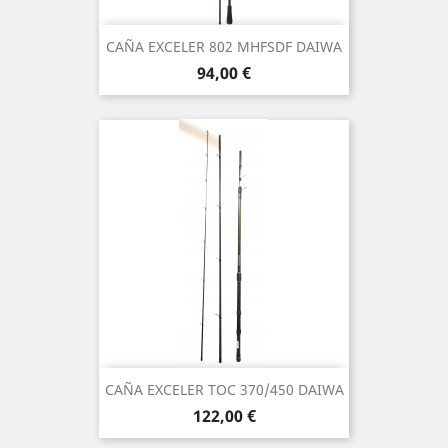
CAÑA EXCELER 802 MHFSDF DAIWA
Preço
94,00 €
CAÑA EXCELER TOC 370/450 DAIWA
Preço
122,00 €