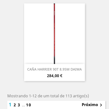
CAÑA HARRIER 90T 8.95M DAIWA
Preço
284,00 €
Mostrando 1-12 de um total de 113 artigo(s)
1
Próximo
2
3
…
10
