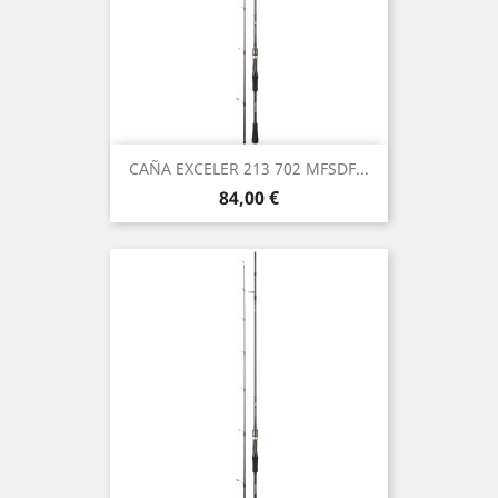
CAÑA EXCELER 213 702 MFSDF...
Preço
84,00 €