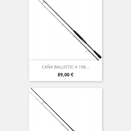
CAÑA BALLISTIC-X 198...
Preço
89,00 €