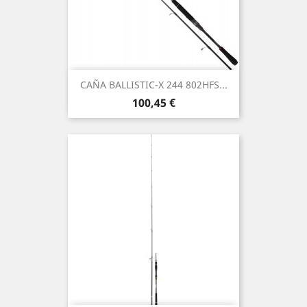
CAÑA BALLISTIC-X 244 802HFS...
Preço
100,45 €